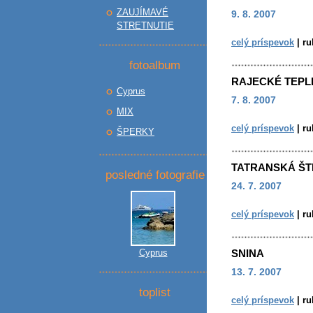
ZAUJÍMAVÉ
9. 8. 2007
STRETNUTIE
celý príspevok
|
ru
fotoalbum
RAJECKÉ TEPL
Cyprus
7. 8. 2007
MIX
celý príspevok
|
ru
ŠPERKY
TATRANSKÁ Š
posledné fotografie
24. 7. 2007
celý príspevok
|
ru
Cyprus
SNINA
13. 7. 2007
toplist
celý príspevok
|
ru