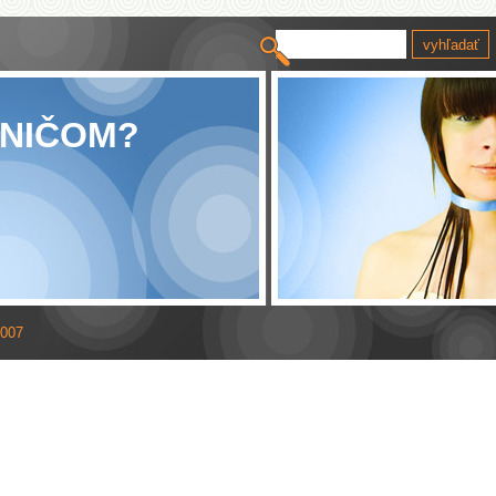
 NIČOM?
007