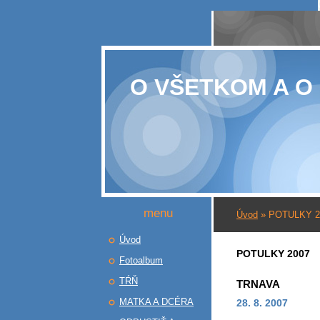
O VŠETKOM A O
menu
Úvod
»
POTULKY 2
Úvod
POTULKY 2007
Fotoalbum
TŔŇ
TRNAVA
MATKA A DCÉRA
28. 8. 2007