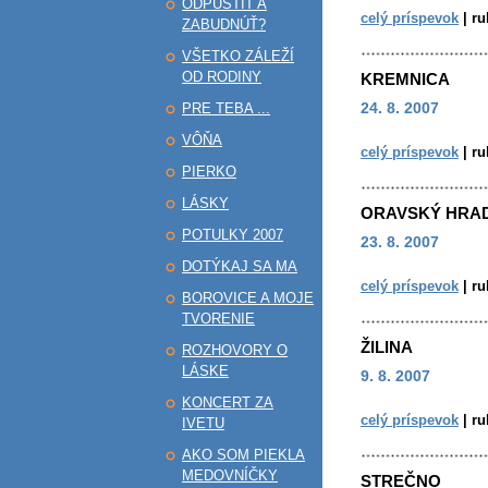
ODPUSTIŤ A
celý príspevok
|
ru
ZABUDNÚŤ?
VŠETKO ZÁLEŽÍ
OD RODINY
KREMNICA
24. 8. 2007
PRE TEBA ...
VÔŇA
celý príspevok
|
ru
PIERKO
LÁSKY
ORAVSKÝ HRA
POTULKY 2007
23. 8. 2007
DOTÝKAJ SA MA
celý príspevok
|
ru
BOROVICE A MOJE
TVORENIE
ŽILINA
ROZHOVORY O
LÁSKE
9. 8. 2007
KONCERT ZA
celý príspevok
|
ru
IVETU
AKO SOM PIEKLA
MEDOVNÍČKY
STREČNO